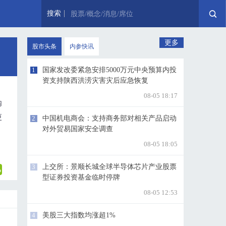
搜索
股票/概念/消息/席位
更多
股市头条
内参快讯
1
国家发改委紧急安排5000万元中央预算内投
资支持陕西洪涝灾害灾后应急恢复
08-05 18:17
内
更
2
中国机电商会：支持商务部对相关产品启动
对外贸易国家安全调查
08-05 18:05
3
上交所：景顺长城全球半导体芯片产业股票
型证券投资基金临时停牌
08-05 12:53
4
美股三大指数均涨超1%