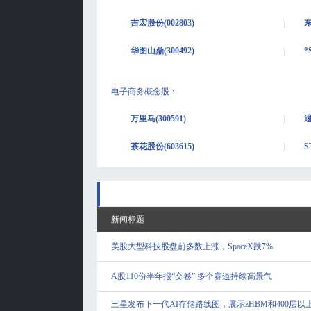
吉宏股份(002803)
东
华图山鼎(300492)
*
电子商务概念股
：
万里马(300591)
退
茶花股份(603615)
S
新闻标题
美股大型科技股盘前多数上涨，SpaceX跌7%
A股110份半年报“交卷” 多个赛道持续高景气
三星发布下一代AI存储路线图，展示zHBM和400层以上