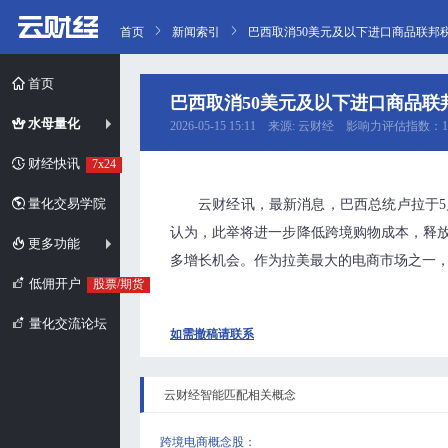
首页
新闻索引
巴西取消50美元及以下进口商品联邦
首页
巴西取消50美元及以下进口商品联
水母量化
2026-05-15 15:11 来源: 云财经 影响力评估指数：1
财经快讯
7x24
量化交易学院
云财经讯，最新消息，巴西总统卢拉于5
认为，此举将进一步降低跨境购物成本，释放当
更多功能
多增长机会。作为拉美最大的电商市场之一，
低佣开户
股票/期货
量化交流论坛
如需撤稿请联系
云财经智能匹配相关概念
跨境电商概念股
：