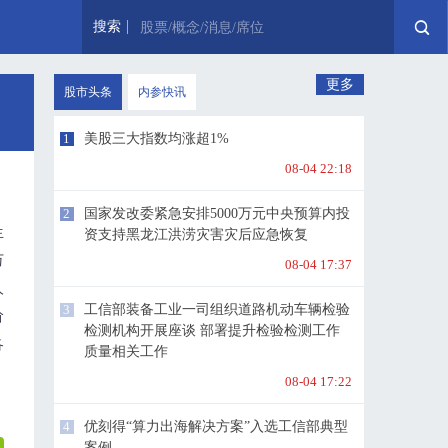
搜索
股票/概念/消息/席位
更多
股市头条
内参快讯
1
美股三大指数均涨超1%
08-04 22:18
，
2
国家发改委紧急安排5000万元中央预算内投
生
资支持黑龙江洪涝灾害灾后应急恢复
万
08-04 17:37
人
3
工信部装备工业一司组织道路机动车辆检验
阶
检测机构开展座谈 部署提升检验检测工作
各
质量相关工作
08-04 17:22
4
优刻得“算力出海解决方案”入选工信部典型
案例