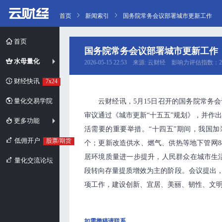
首页
新闻索引
国务院常务会议部署城市更新工作
首页
国务院常务会议部署城市更新工作
水母量化
2026-05-15 22:53 来源: 云财经 影响力评估指数：2
财经快讯
7x24
量化交易学院
云财经讯，5月15日召开的国务院常务
审议通过《城市更新“十五五”规划》，并作
更多功能
活需要的重要举措。“十四五”期间，我国加装
低佣开户
股票/期货
个；更新改造供水、燃气、供热等地下管网84
居环境质量进一步提升，人民群众在城市生
量化交流论坛
段转向存量提质增效为主的阶段。会议提出
项工作，建设创新、宜居、美丽、韧性、文明
如需撤稿请联系