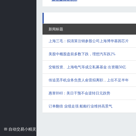
新闻标题
上海三毛：拟清算注销参股公司上海博华基因芯片
美股中概股盘前多数下跌，理想汽车跌2%
交银投资、上海电气等成立私募基金 出资额50亿
传追觅手机业务负责人俞雷拟离职，上任不足半年
惠誉BMI：美日干预不会逆转日元跌势
订单翻倍 业绩走强 船舶行业维持高景气
自动交易小精灵