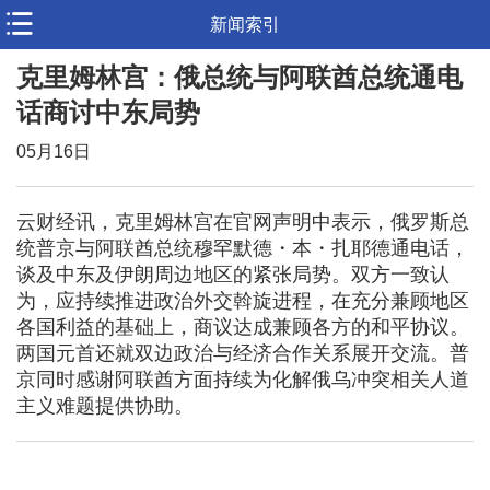
新闻索引
克里姆林宫：俄总统与阿联酋总统通电
话商讨中东局势
05月16日
云财经讯，克里姆林宫在官网声明中表示，俄罗斯总
统普京与阿联酋总统穆罕默德・本・扎耶德通电话，
谈及中东及伊朗周边地区的紧张局势。双方一致认
为，应持续推进政治外交斡旋进程，在充分兼顾地区
各国利益的基础上，商议达成兼顾各方的和平协议。
两国元首还就双边政治与经济合作关系展开交流。普
京同时感谢阿联酋方面持续为化解俄乌冲突相关人道
主义难题提供协助。