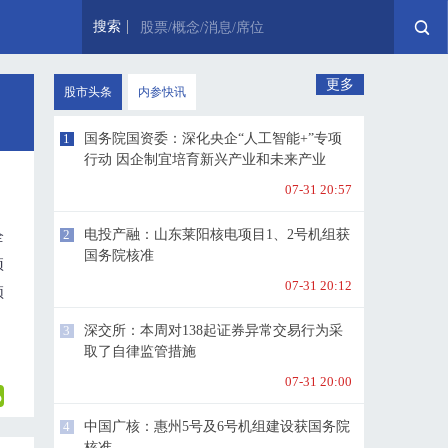
搜索
股票/概念/消息/席位
更多
股市头条
内参快讯
1
国务院国资委：深化央企“人工智能+”专项
行动 因企制宜培育新兴产业和未来产业
07-31 20:57
2
电投产融：山东莱阳核电项目1、2号机组获
全
国务院核准
项
07-31 20:12
预
3
深交所：本周对138起证券异常交易行为采
取了自律监管措施
07-31 20:00
4
中国广核：惠州5号及6号机组建设获国务院
核准