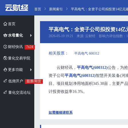
首页
新闻索引
平高电气：全资子公司拟投资14亿元
首页
平高电气：全资子公司拟投资14亿
水母量化
2026-05-19 19:21 来源: 云财经 影响力评估指数：1
财经快讯
7x24
相关股票：
平高电气 600312
量化交易学院
云财经讯，
平高电气(600312)
公告，为抢
更多功能
资子公司
平高电气(600312)
智慧开关装备(河
低佣开户
股票/期货
目。项目规划净用地面积345.38亩，主要产品为
计投资收益率16.3%。
量化交流论坛
如需撤稿请联系