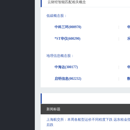
云财经智能匹配相关概念
低碳概念股
：
中科三环(000970)
华
*ST华仪(600290)
乐
地理信息概念股
：
中海达(300177)
华
启明信息(002232)
数
新闻标题
上海航交所：本周各船型运价不同程度下跌 远东租金
后跌