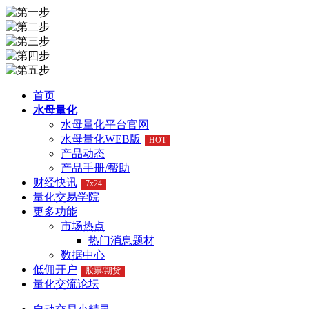
首页
水母量化
水母量化平台官网
水母量化WEB版
HOT
产品动态
产品手册/帮助
财经快讯
7x24
量化交易学院
更多功能
市场热点
热门消息题材
数据中心
低佣开户
股票/期货
量化交流论坛