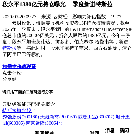
段永平1380亿元持仓曝光 一季度新进特斯拉
2026-05-20 09:23 来源: 云财经 影响力评估指数：19.77
云财经讯，根据美股机构投资者13F持仓披露情况，截至
2026年一季度末，段永平管理的H&H International Investment持
仓总市值约200.04亿美元，折合人民币约1380亿元。今年一季
度，段永平加仓英伟达、拼多多、伯克希尔·哈撒韦等，新进
特斯拉
等。与此同时，段永平减持了苹果、西方石油等，清仓
了阿里巴巴等标的。
如需撤稿请联系
点击评论
分享到：
请扫描下面的二维码进行分享
云财经智能匹配相关概念
特斯拉概念股
：
秀强股份(300160)
天晟新材(300169)
威唐工业(300707)
旭升集
团(603305)
南京聚隆(300644)
消息
新闻
新闻标题
时间