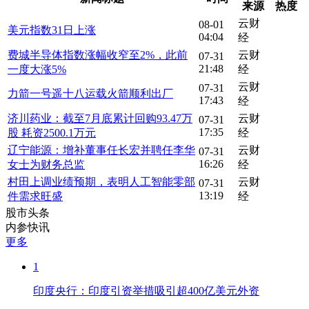
来源
热度
云财
08-01
美元指数31日上涨
04:04
经
费城半导体指数涨幅收窄至2%，此前
云财
07-31
21:48
一度大涨5%
经
云财
07-31
力箭一号遥十八运载火箭顺利出厂
17:43
经
济川药业：截至7月底累计回购93.47万
云财
07-31
17:35
股 耗资2500.1万元
经
辽宁能源：增补董事任长宏并聘任李华
云财
07-31
16:26
女士为财务总监
经
村田上调业绩预期，表明人工智能零部
云财
07-31
13:19
件需求旺盛
经
股市头条
内参快讯
更多
1
印度央行：印度引资举措吸引超400亿美元外资