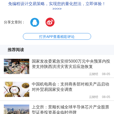
免编程设计交易策略，实现您的量化想法，立即体验！
>>>>
分享文章到：
打开APP查看精彩评论
推荐阅读
国家发改委紧急安排5000万元中央预算内投
资支持陕西洪涝灾害灾后应急恢复
云财经
08-05
中国机电商会：支持商务部对相关产品启动
对外贸易国家安全调查
云财经
08-05
上交所：景顺长城全球半导体芯片产业股票
型证券投资基金临时停牌