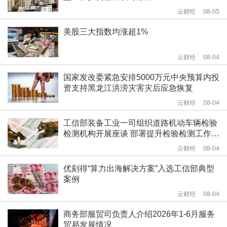
云财经
08-05
美股三大指数均涨超1%
云财经
08-04
国家发改委紧急安排5000万元中央预算内投
资支持黑龙江洪涝灾害灾后应急恢复
云财经
08-04
工信部装备工业一司组织道路机动车辆检验
检测机构开展座谈 部署提升检验检测工作质
量相关工作
云财经
08-04
优刻得“算力出海解决方案”入选工信部典型
案例
云财经
08-04
商务部服贸司负责人介绍2026年1-6月服务
贸易发展情况