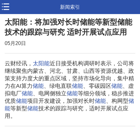
新闻索引
太阳能：将加强对长时储能等新型储能
技术的跟踪与研究 适时开展试点应用
05月20日
云财经讯，
太阳能
近日接受机构调研时表示，公司将
继续聚焦内蒙古、河北、甘肃、山西等资源优越、政
策支持力度大的重点区域，坚持市场化导向，集中精
力在AI算力
储能
、绿电直联
储能
、零碳园区
储能
、虚
拟电厂
储能
、电网侧独立
储能
等细分领域，稳步推进
优质
储能
项目开发建设，加强对长时
储能
、构网型
储
能
等新型
储能
技术的跟踪与研究，适时开展试点应
用。