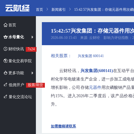
首页
新闻索引
15:42:57兴发集团：存储元器件用
首页
15:42:57兴发集团：存储元器件
水母量化
2026-06-10 15:43 来源: 云财经 影响力评估指数：2
财经快讯
7x24
相关股票：
兴发集团 600141
量化交易学院
云财经讯，
兴发集团(600141)
在互动平
更多功能
村化学等电镀液生产企业，进一步加工成电镀
低佣开户
股票/期货
增长影响，公司存储
元器件
用次磷酸钠产品量
约15%。进入2026年二季度后，该产品价格已
量化交流论坛
升。
如需撤稿请联系