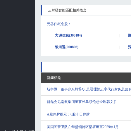
云财经智能匹配相关概念
元器件概念股
：
力源信息(300184)
顺
银河退(000806)
深
新闻标题
航宇微：董事张东辉辞职 总经理颜志宇代行财务总监
靳磊会见南航集团董事长马须伦总经理韩文胜
A股停牌提示：6股今日停牌
美国民警卫队在华盛顿特区部署延至2029年1月