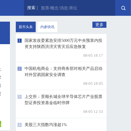
搜索
股票/概念/消息/席位
更多
股市头条
内参快讯
1
国家发改委紧急安排5000万元中央预算内投
资支持陕西洪涝灾害灾后应急恢复
08-05 18:17
2
中国机电商会：支持商务部对相关产品启动
上
对外贸易国家安全调查
求
08-05 18:05
涨
提
3
上交所：景顺长城全球半导体芯片产业股票
型证券投资基金临时停牌
08-05 12:53
4
美股三大指数均涨超1%