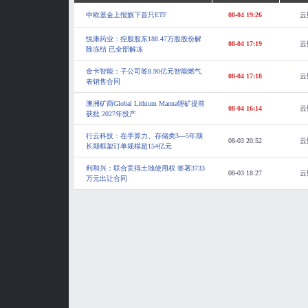
中欧基金上报旗下首只ETF
08-04 19:26
云
悦康药业：控股股东188.47万股股份解
08-04 17:19
云
除冻结 已全部解冻
金卡智能：子公司签8.90亿元智能燃气
08-04 17:18
云
表销售合同
澳洲矿商Global Lithium Manna锂矿提前
08-04 16:14
云
获批 2027年投产
行云科技：在手算力、存储类3—5年期
08-03 20:52
云
长期框架订单规模超154亿元
利和兴：联合竞得土地使用权 签署3733
08-03 18:27
云
万元出让合同