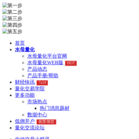
首页
水母量化
水母量化平台官网
水母量化WEB版
HOT
产品动态
产品手册/帮助
财经快讯
7x24
量化交易学院
更多功能
市场热点
热门消息题材
数据中心
低佣开户
股票/期货
量化交流论坛