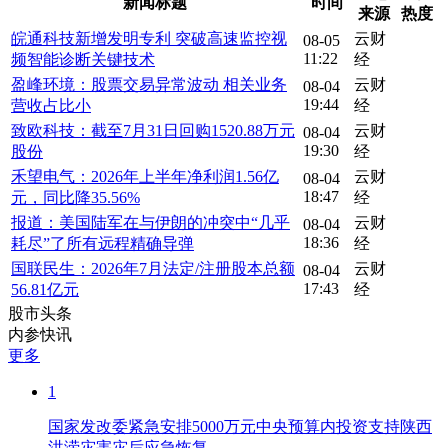
新闻标题
时间
来源
热度
皖通科技新增发明专利 突破高速监控视
云财
08-05
11:22
频智能诊断关键技术
经
盈峰环境：股票交易异常波动 相关业务
云财
08-04
19:44
营收占比小
经
致欧科技：截至7月31日回购1520.88万元
云财
08-04
19:30
股份
经
禾望电气：2026年上半年净利润1.56亿
云财
08-04
18:47
元，同比降35.56%
经
报道：美国陆军在与伊朗的冲突中“几乎
云财
08-04
18:36
耗尽”了所有远程精确导弹
经
国联民生：2026年7月法定/注册股本总额
云财
08-04
17:43
56.81亿元
经
股市头条
内参快讯
更多
1
国家发改委紧急安排5000万元中央预算内投资支持陕西
洪涝灾害灾后应急恢复