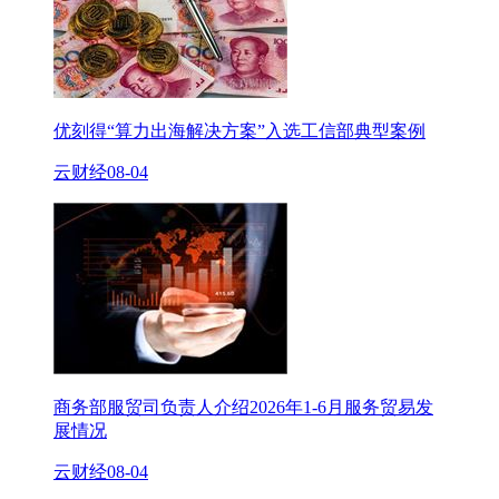
优刻得“算力出海解决方案”入选工信部典型案例
云财经
08-04
商务部服贸司负责人介绍2026年1-6月服务贸易发
展情况
云财经
08-04