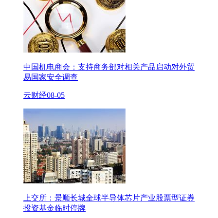
中国机电商会：支持商务部对相关产品启动对外贸
易国家安全调查
云财经
08-05
上交所：景顺长城全球半导体芯片产业股票型证券
投资基金临时停牌