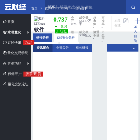
搜索
股票/概念/消息/席位
首页
软件ETF(515230)
情报分析
0.737
今
成交量
总
市
添加
开
533.37万
市
净
首页
0.74
手
值
率
备注
-0.01
加
-
-
软件
入
-1.34%
水母量化
最
成交额
流通
市
高
3.90亿元
市值
盈
自
ETF
情报分析
K线资金分析
0.75
-
率
选
-
7x24
财经快讯
515230
股
最
换手率
分时资金分析
新闻扫描
资讯聚合
全部公告
机构研报
低
0%
市值规模：
0.72
量化交易学院
超小盘股
更多功能
股票/期货
低佣开户
量化交流论坛