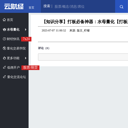
搜索
股票/概念/消息/席位
首页
首页
【知识分享】打板必备神器：水母量化【打板
水母量化
2025-07-07 11:00:52 来源: 版主_柠檬
7x24
财经快讯
评论（0）
量化交易学院
更多功能
股票/期货
低佣开户
量化交流论坛