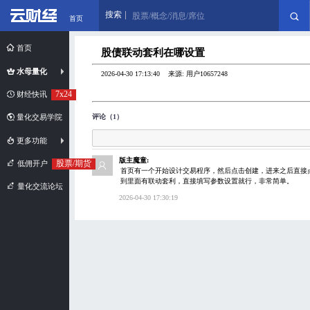
搜索
股票/概念/消息/席位
首页
首页
股债联动套利在哪设置
水母量化
2026-04-30 17:13:40 来源: 用户10657248
7x24
财经快讯
评论（1）
量化交易学院
更多功能
版主魔童:
股票/期货
低佣开户
首页有一个开始设计交易程序，然后点击创建，进来之后直接
到里面有联动套利，直接填写参数设置就行，非常简单。
量化交流论坛
2026-04-30 17:30:19