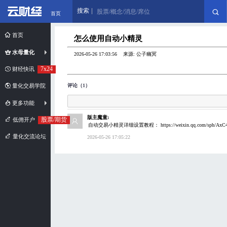
搜索
股票/概念/消息/席位
首页
首页
怎么使用自动小精灵
水母量化
2026-05-26 17:03:56 来源: 公子幽冥
7x24
财经快讯
评论（1）
量化交易学院
更多功能
版主魔童:
股票/期货
低佣开户
自动交易小精灵详细设置教程： https://weixin.qq.com/sph/AxC
量化交流论坛
2026-05-26 17:05:22