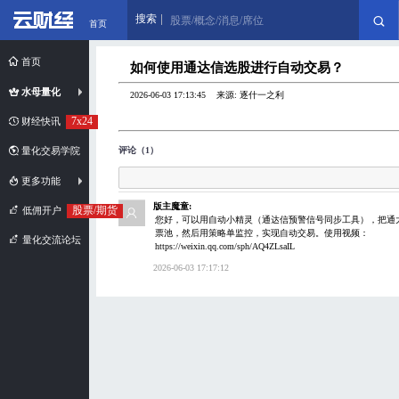
搜索
股票/概念/消息/席位
首页
首页
如何使用通达信选股进行自动交易？
水母量化
2026-06-03 17:13:45 来源: 逐什一之利
7x24
财经快讯
评论（1）
量化交易学院
更多功能
版主魔童:
股票/期货
低佣开户
您好，可以用自动小精灵（通达信预警信号同步工具），把通
票池，然后用策略单监控，实现自动交易。使用视频：
量化交流论坛
https://weixin.qq.com/sph/AQ4ZLsaIL
2026-06-03 17:17:12