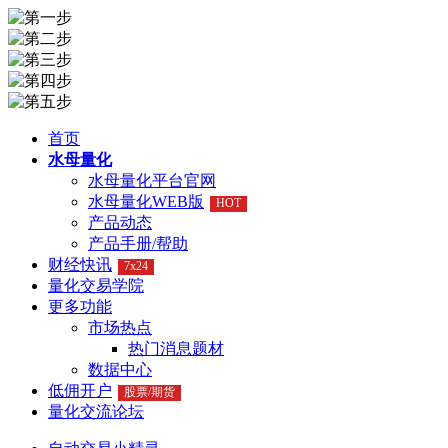
首页
水母量化
水母量化平台官网
水母量化WEB版
HOT
产品动态
产品手册/帮助
财经快讯
7x24
量化交易学院
更多功能
市场热点
热门消息题材
数据中心
低佣开户
股票/期货
量化交流论坛