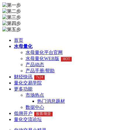
首页
水母量化
水母量化平台官网
水母量化WEB版
HOT
产品动态
产品手册/帮助
财经快讯
7x24
量化交易学院
更多功能
市场热点
热门消息题材
数据中心
低佣开户
股票/期货
量化交流论坛