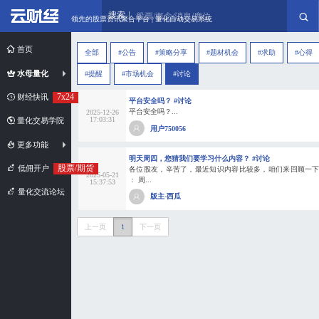
搜索
股票/概念/消息/席位
领先的股票资讯聚合平台 | 量化自动交易系统
首页
全部
#公告
#策略分享
#题材机会
#求助
#心得
水母量化
#提醒
#市场机会
#讨论
7x24
财经快讯
平台安全吗？ #讨论
平台安全吗？...
2025-12-26
17:03:31
量化交易学院
用户750056
更多功能
明天周四，您猜我们要学习什么内容？ #讨论
股票/期货
低佣开户
各位股友，辛苦了，最近知识内容比较多，咱们来回顾一下： 上周 (202
2025-05-21
： 周...
15:37:53
量化交流论坛
版主-西瓜
上一页
1
下一页