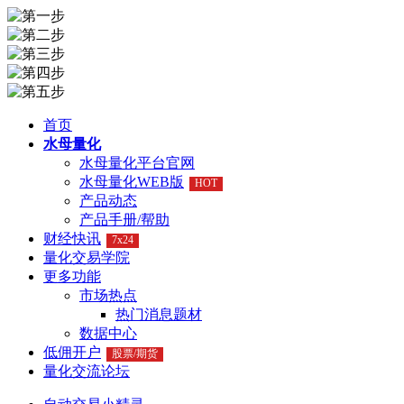
首页
水母量化
水母量化平台官网
水母量化WEB版
HOT
产品动态
产品手册/帮助
财经快讯
7x24
量化交易学院
更多功能
市场热点
热门消息题材
数据中心
低佣开户
股票/期货
量化交流论坛