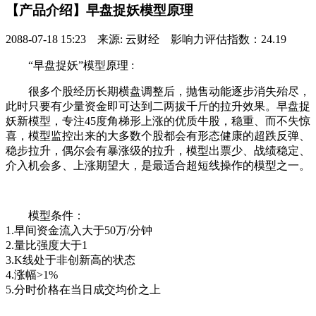
【产品介绍】早盘捉妖模型原理
2088-07-18 15:23 来源: 云财经 影响力评估指数：24.19
“早盘捉妖”模型原理 :
很多个股经历长期横盘调整后，抛售动能逐步消失殆尽，
此时只要有少量资金即可达到二两拔千斤的拉升效果。早盘捉
妖新模型，专注45度角梯形上涨的优质牛股，稳重、而不失惊
喜，模型监控出来的大多数个股都会有形态健康的超跌反弹、
稳步拉升，偶尔会有暴涨级的拉升，模型出票少、战绩稳定、
介入机会多、上涨期望大，是最适合超短线操作的模型之一。
模型条件：
1.早间资金流入大于50万/分钟
2.量比强度大于1
3.K线处于非创新高的状态
4.涨幅>1%
5.分时价格在当日成交均价之上