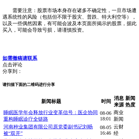
需要注意：股票市场本身存在诸多不确定性，一旦市场遭
遇系统性的风险（包括但不限于股灾、普跌、特大利空等），
以及一些偶然因素，有可能会波及本页面所揭示的股票，据此
买入，可能会导致亏损，请谨慎投资。
如需撤稿请联系
点击评论
分享到：
请扫描下面的二维码进行分享
消息
新闻
新闻标题
时间
来源
热度
睡眠医学年会释放行业变革信号：医企协同
商业
08-06
18:01
重构睡眠诊疗全链路
新闻
河南种业集团有限公司原党委副书记刘旸
云财
08-05
16:46
被“双开”
经