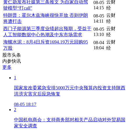
黄仁勋发布社媒第三条推文 为自家自动驾
云财
08-05
14:15
驶模型“打call”
经
特朗普：霍尔木兹海峡很快开放 否则伊朗
云财
08-05
14:11
将遭打击
经
西门子能源第三季度业绩超出预期，受益于
云财
08-05
13:10
人工智能数据中心热潮及中东市场需求
经
海螺水泥：8月4日斥资1694.19万元回购95
云财
08-04
18:04
万股
经
股市头条
内参快讯
更多
1
国家发改委紧急安排5000万元中央预算内投资支持陕西
洪涝灾害灾后应急恢复
08-05 18:17
2
中国机电商会：支持商务部对相关产品启动对外贸易国
家安全调查