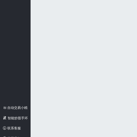
自动交易小精
灵
智能炒股手环
联系客服