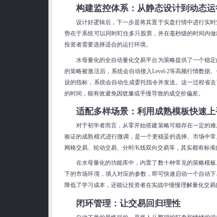
构建监控体系：从静态设计到动态运
设计好逻辑后，下一步是将其置于实盘行情中进行实时
势在于系统可以同时盯住多只股票，并在毫秒级的时间内做
投资者需要选择适合的运行环境。
水母量化的全自动量化交易平台为策略提供了一个稳定
的策略被激活后，系统会自动接入Level-2等高频行情数据
设的指标，系统会自动生成委托指令并发送。这一过程省去
的时间，能有效避免因犹豫或手慢导致的成交价偏差。
适配多样场景：利用成熟模板快速上
对于初学者而言，从零开始搭建策略可能存在一定的难
验证的成熟模式进行微调，是一个更稳妥的选择。市场中常
网格交易、轮动交易、分时/K线双向交易等，其实都有标准
在水母量化的功能库中，内置了数十种常见的策略模板
下的市场环境，填入对应的参数，即可快速启动一个自动下
降低了学习成本，还能让投资者在实战中慢慢理解量化交易
闭环管理：让交易回归理性