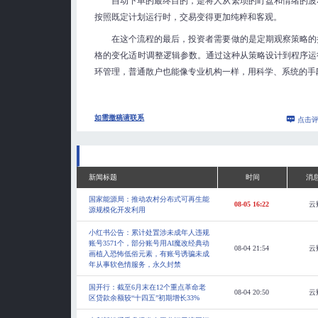
自动下单的最终目的，是将人从繁琐的盯盘和情绪的波
按照既定计划运行时，交易变得更加纯粹和客观。
在这个流程的最后，投资者需要做的是定期观察策略的
格的变化适时调整逻辑参数。通过这种从策略设计到程序运
环管理，普通散户也能像专业机构一样，用科学、系统的手
如需撤稿请联系
点击
新闻标题
时间
消
国家能源局：推动农村分布式可再生能
08-05 16:22
云
源规模化开发利用
小红书公告：累计处置涉未成年人违规
账号3571个，部分账号用AI魔改经典动
08-04 21:54
云
画植入恐怖低俗元素，有账号诱骗未成
年从事软色情服务，永久封禁
国开行：截至6月末在12个重点革命老
08-04 20:50
云
区贷款余额较“十四五”初期增长33%