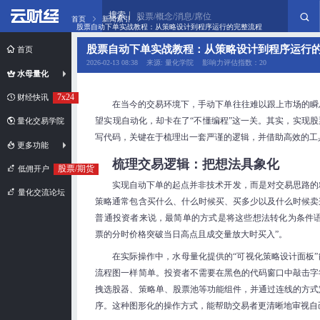
搜索
股票/概念/消息/席位
首页
新闻索引
股票自动下单实战教程：从策略设计到程序运行的完整流程
股票自动下单实战教程：从策略设计到程序运行
首页
2026-02-13 08:38 来源: 量化学院 影响力评估指数：20
水母量化
7x24
财经快讯
在当今的交易环境下，手动下单往往难以跟上市场的瞬
望实现自动化，却卡在了“不懂编程”这一关。其实，实现
量化交易学院
写代码，关键在于梳理出一套严谨的逻辑，并借助高效的工
更多功能
梳理交易逻辑：把想法具象化
股票/期货
低佣开户
实现自动下单的起点并非技术开发，而是对交易思路的
量化交流论坛
策略通常包含买什么、什么时候买、买多少以及什么时候卖
普通投资者来说，最简单的方式是将这些想法转化为条件语
票的分时价格突破当日高点且成交量放大时买入”。
在实际操作中，水母量化提供的“可视化策略设计面板
流程图一样简单。投资者不需要在黑色的代码窗口中敲击字
拽选股器、策略单、股票池等功能组件，并通过连线的方式
序。这种图形化的操作方式，能帮助交易者更清晰地审视自