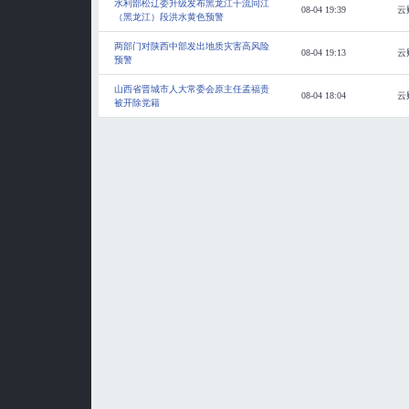
水利部松辽委升级发布黑龙江干流同江
08-04 19:39
云
（黑龙江）段洪水黄色预警
两部门对陕西中部发出地质灾害高风险
08-04 19:13
云
预警
山西省晋城市人大常委会原主任孟福贵
08-04 18:04
云
被开除党籍