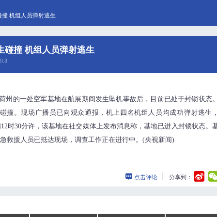
撞 机组人员弹射逃生
生碰撞 机组人员弹射逃生
9.8
达荷州的一处空军基地在航展期间发生坠机事故后，目前已处于封锁状态
碰撞。现场广播员已向观众通报，机上四名机组人员均成功弹射逃生
间12时30分许，该基地在社交媒体上发布消息称，基地已进入封锁状态。
紧急救援人员已抵达现场，调查工作正在进行中。(央视新闻)
点击评论
分享到：