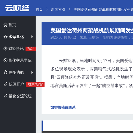
首页
新闻索引
美国爱达荷州两架战机航展期间发生碰
首页
美国爱达荷州两架战机航展期间发
水母量化
2026-05-18 03:32 来源: 云财经 影响力评估指数：1
财经快讯
7x24
量化交易学院
云财经讯，当地时间5月17日，美国爱
多位现场观众表示，两架喷气式战机发生了
更多功能
且“四顶降落伞均正常开启”。据悉，当地时
低佣开户
股票/期货
地官员随后表示发生了一起“航空器事故”，
量化交流论坛
如需撤稿请联系