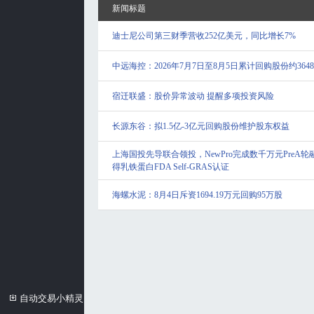
新闻标题
迪士尼公司第三财季营收252亿美元，同比增长7%
中远海控：2026年7月7日至8月5日累计回购股份约364
宿迁联盛：股价异常波动 提醒多项投资风险
长源东谷：拟1.5亿-3亿元回购股份维护股东权益
上海国投先导联合领投，NewPro完成数千万元PreA轮
得乳铁蛋白FDA Self-GRAS认证
海螺水泥：8月4日斥资1694.19万元回购95万股
自动交易小精灵