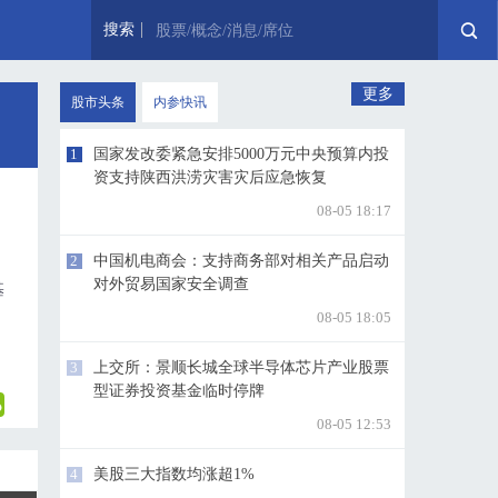
搜索
股票/概念/消息/席位
更多
股市头条
内参快讯
1
国家发改委紧急安排5000万元中央预算内投
资支持陕西洪涝灾害灾后应急恢复
08-05 18:17
。
，
2
中国机电商会：支持商务部对相关产品启动
对外贸易国家安全调查
基
08-05 18:05
3
上交所：景顺长城全球半导体芯片产业股票
型证券投资基金临时停牌
08-05 12:53
4
美股三大指数均涨超1%