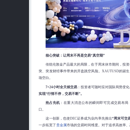
核心突破：让周末不再是交易“真空期”
传统伦敦金产品最大的局限，在于周末休市期间，投资
突、突发财经事件带来的开盘跳空风险。XAUTUSD的诞
场空白。
7×24小时全天候交易
：投资者可随时应对国际局势变化
实现“行情不停，交易不断”。
抢占先机
：在重大消息公布的瞬间即可完成交易布局
口。
这一创新，也使DEC证券成为业内率先推出
“周末可交
一步拓宽了
贵金属
市场的交易时间维度。对于追求高效率、