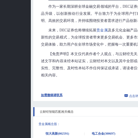
作为一家长期深耕全球金融交易领域的平台，DEC证
品升级，以创新推动行业发展。平台致力于为全球用户打
明、高效的交易环境，并持续围绕投资者需求进行产品创新
未来，DEC证券也将继续拓展
贵金属
及多元化金融产品
新性的交易模式，为全球投资者带来更多交易机会、更多市
交易体验，助力用户在全球市场变化中，把握每一次重要机
【免责声明】本文仅代表作者个人观点，与云财经无关
述文字和内容未经本站证实，云财经对本文以及其中全部或
实性、完整性、及时性本站不作任何保证或承诺，请读者仅
相关内容。
如需撤稿请联系
点击
云财经智能匹配相关概念
贵金属概念股
：
恒大高新(002591)
电工合金(300697)