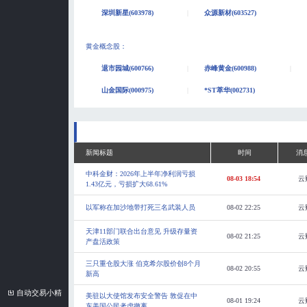
深圳新星(603978)
众源新材(603527)
黄金概念股
：
退市园城(600766)
赤峰黄金(600988)
山金国际(000975)
*ST萃华(002731)
新闻标题
时间
消
中科金财：2026年上半年净利润亏损
08-03 18:54
云
1.43亿元，亏损扩大68.61%
以军称在加沙地带打死三名武装人员
08-02 22:25
云
天津11部门联合出台意见 升级存量资
08-02 21:25
云
产盘活政策
三只重仓股大涨 伯克希尔股价创8个月
08-02 20:55
云
新高
自动交易小精
美驻以大使馆发布安全警告 敦促在中
08-01 19:24
云
东美国公民考虑撤离