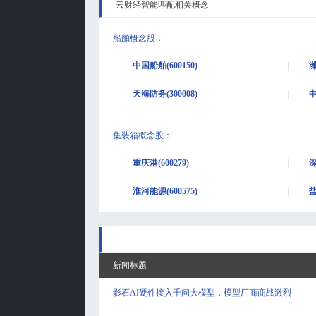
云财经智能匹配相关概念
船舶概念股
：
中国船舶(600150)
潍
天海防务(300008)
中
集装箱概念股
：
重庆港(600279)
深
淮河能源(600575)
盐
新闻标题
影石AI硬件接入千问大模型，模型厂商商战激烈