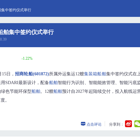
舶集中签约仪式举行
船舶集中签约仪式举行
8.39
-1.22%
月15日，
招商轮船(601872)
所属外运集运12艘
集装箱
船舶
集中签约仪式在
用SDARI最新设计，配备
船舶
智能行为识别、智能能效管理、智能污底
的绿色节能环保型
船舶
。12艘
船舶
预计自2027年起陆续交付，投入航线运
广度。
点击评论
分享到：