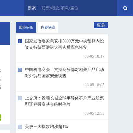
搜索
股票/概念/消息/席位
更多
股市头条
内参快讯
1
国家发改委紧急安排5000万元中央预算内投
资支持陕西洪涝灾害灾后应急恢复
08-05 18:17
2
中国机电商会：支持商务部对相关产品启动
上
对外贸易国家安全调查
监
08-05 18:05
营
3
上交所：景顺长城全球半导体芯片产业股票
型证券投资基金临时停牌
08-05 12:53
4
美股三大指数均涨超1%