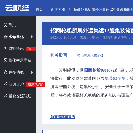
首页
新闻索引
招商轮船所属外运集运12艘集装箱船
首页
招商轮船所属外运集运12艘集装箱
水母量化
2026-05-18 13:50 来源: 云财经 影响力评估指数：1
财经快讯
7x24
相关股票：
招商轮船 601872
量化交易学院
云财经讯，据
招商轮船(601872)
消息，5
更多功能
海举行。此次签约建造的12艘
集装箱
船舶
，采
低佣开户
股票/期货
测等智能系统，是集经济性、安全性于一体
后，将有效增强相关航线的服务能力与覆盖
量化交流论坛
如需撤稿请联系