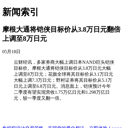
新闻索引
摩根大通将铠侠目标价从3.8万日元翻倍
上调至8万日元
05月18日
云财经讯，多家券商大幅上调日本NAND巨头铠侠
目标价。摩根大通将铠侠目标价从3.8万日元大幅
上调至8万日元；花旗全球将其目标价从3.1万日元
大幅上调7.3万日元；野村证券将其目标价从5.1万
日元上调至6.8万日元。消息面上，铠侠预计今年
二季度有望实现营收1.75万亿日元和1.298万亿日
元，较一季度又翻一倍。