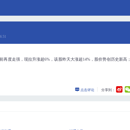
6.51
S盘前再度走强，现拉升涨超6%，该股昨天大涨超14%，股价势创历史新高
点击评论
分享到：