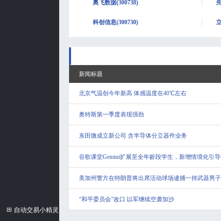
奥飞数据(300738)
先
科创信息(300730)
立
新闻标题
北京气温创今年新高 体感温度在40℃左右
奥特斯第一季度表现强劲
东田微成立新公司 含半导体分立器件业务
谷歌课堂Gemini扩展至全年龄段学生，新增情境化引
美加州警方在特朗普将出席活动球场逮捕一持武器男子
“和平委员会”改口 以军继续空袭加沙
自动交易小精灵