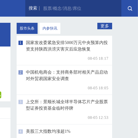
搜索
股票/概念/消息/席位
更多
股市头条
内参快讯
1
国家发改委紧急安排5000万元中央预算内投
资支持陕西洪涝灾害灾后应急恢复
08-05 18:17
；
2
中国机电商会：支持商务部对相关产品启动
对外贸易国家安全调查
08-05 18:05
3
上交所：景顺长城全球半导体芯片产业股票
型证券投资基金临时停牌
08-05 12:53
4
美股三大指数均涨超1%