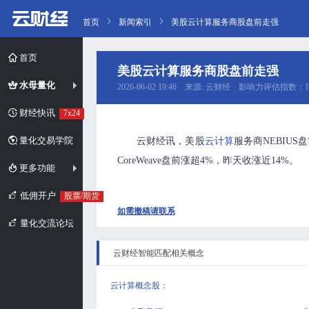
首页
新闻索引
美股云计算服务商股盘前走强
首页
美股云计算服务商股盘前走强
水母量化
2026-06-02 19:46 来源: 云财经 影响力评估指数：1
财经快讯
7x24
量化交易学院
云财经讯，美股
云计算
服务商NEBIU
CoreWeave盘前涨超4%，昨天收涨近14%。
更多功能
低佣开户
股票/期货
如需撤稿请联系
量化交流论坛
云财经智能匹配相关概念
云计算概念股
：