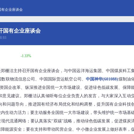
国有企业座谈会
开国有企业座谈会
8.93
-1.33%
任郑栅洁主持召开国有企业座谈会，与中国远洋海运集团、中国煤炭科工
国数联物流信息公司、中国国际货运航空公司、
中国神华(601088)
煤制油
国资国企改革、纵深推进全国统一大市场建设、促进绿色低碳发展、保障
和意见建议。郑栅洁认真倾听每位企业负责人的发言，与大家深入互动
向和问题导向，推进国有经济布局优化和结构调整，提升国有企业科技
业内生动力活力；要主动服务全国统一大市场建设，带头维护统一市场基
现代流通网络；要认真落实“双碳”战略，推动绿色低碳发展，促进煤炭
保障能源安全；要在支持和带动民营企业、中小微企业发展上做好表率，