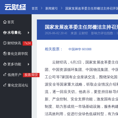
首页
新闻索引
国家发展改革委主任郑栅洁主持召开
首页
国家发展改革委主任郑栅洁主持召
水母量化
2026-06-02 20:41 来源: 云财经 影响力评估指数：1
财经快讯
7x24
相关股票：
中国神华 601088
量化交易学院
云财经讯，6月2日，国家发展改革委主
更多功能
团、中国资源循环集团、中国物流集团、中
低佣开户
股票/期货
工公司等7家国有企业座谈交流，围绕深化
源安全等国家重大战略，听取企业情况介绍
量化交流论坛
流，逐一回应关切。他表示，要坚持目标导
新、产业控制、安全支撑功能，激发国有企
制度、助力形成统一市场基础设施，服务构建
洁高效利用，促进行业绿色低碳转型，有力