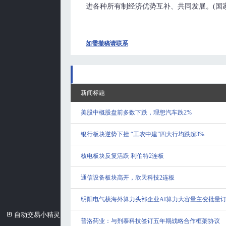
进各种所有制经济优势互补、共同发展。(国
如需撤稿请联系
新闻标题
美股中概股盘前多数下跌，理想汽车跌2%
银行板块逆势下挫 “工农中建”四大行均跌超3%
核电板块反复活跃 利伯特2连板
通信设备板块高开，欣天科技2连板
明阳电气获海外算力头部企业AI算力大容量主变批量
自动交易小精灵
普洛药业：与剂泰科技签订五年期战略合作框架协议