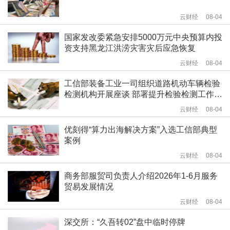
云财经
08-04
国家发改委紧急安排5000万元中央预算内投
资支持黑龙江洪涝灾害灾后应急恢复
云财经
08-04
工信部装备工业一司组织道路机动车辆检验
检测机构开展座谈 部署提升检验检测工作质
量相关工作
云财经
08-04
优刻得“算力出海解决方案”入选工信部典型
案例
云财经
08-04
商务部服贸司负责人介绍2026年1-6月服务
贸易发展情况
云财经
08-04
深交所：“久吾转02”盘中临时停牌