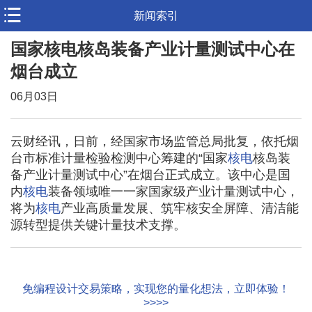
新闻索引
国家核电核岛装备产业计量测试中心在
烟台成立
06月03日
云财经讯，日前，经国家市场监管总局批复，依托烟
台市标准计量检验检测中心筹建的“国家
核电
核岛装
备产业计量测试中心”在烟台正式成立。该中心是国
内
核电
装备领域唯一一家国家级产业计量测试中心，
将为
核电
产业高质量发展、筑牢核安全屏障、清洁能
源转型提供关键计量技术支撑。
免编程设计交易策略，实现您的量化想法，立即体验！
>>>>