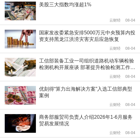
美股三大指数均涨超1%
云财经
08-04
国家发改委紧急安排5000万元中央预算内投
资支持黑龙江洪涝灾害灾后应急恢复
云财经
08-04
工信部装备工业一司组织道路机动车辆检验
检测机构开展座谈 部署提升检验检测工作质
量相关工作
云财经
08-04
优刻得“算力出海解决方案”入选工信部典型
案例
云财经
08-04
商务部服贸司负责人介绍2026年1-6月服务
贸易发展情况
云财经
08-04