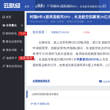
搜索
股票/概念/消息/席位
首页
新闻索引
时隔8年A股再迎航司IPO，长龙航空拟募资20亿元
时隔8年A股再迎航司IPO，长龙航空拟募资20亿
首页
2026-06-04 07:18 来源: 云财经 影响力评估指数：18.95
水母量化
相关股票：
华夏航空 002928
2.63%
7x24
财经快讯
量化交易学院
云财经讯，据上交所官网6月2日晚消息，浙江长龙航空
申请获受理。招股说明书(申报稿)显示，长龙航空此次IPO
更多功能
将用于A320系列飞机引进项目、备用发动机购置项目和
股票/期货
低佣开户
市，长龙航空将成为继2018年3月
华夏航空(002928)
上市后
股的客运航空公司，也将成为第五家民营A股上市航司。(上
量化交流论坛
如需撤稿请联系
点击
云财经智能匹配相关概念
IPO影子股概念股
：