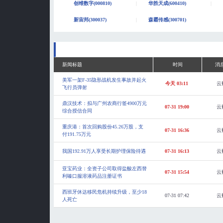
创维数字(000810)
华胜天成(600410)
新宙邦(300037)
森霸传感(300701)
新闻标题
时间
消
美军一架F-35隐形战机发生事故并起火
今天 03:11
云
飞行员弹射
鼎汉技术：拟与广州农商行签4900万元
07-31 19:00
云
综合授信合同
重庆港：首次回购股份45.26万股，支
07-31 16:36
云
付191.75万元
我国192.91万人享受长期护理保险待遇
07-31 16:13
云
亚宝药业：全资子公司取得盐酸左西替
07-31 15:54
云
利嗪口服溶液药品注册证书
西班牙休达移民危机持续升级，至少18
07-31 07:42
云
人死亡