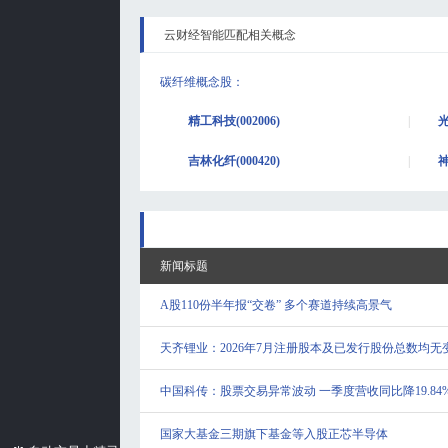
云财经智能匹配相关概念
碳纤维概念股
：
精工科技(002006)
光
吉林化纤(000420)
神
新闻标题
A股110份半年报“交卷” 多个赛道持续高景气
天齐锂业：2026年7月注册股本及已发行股份总数均无
中国科传：股票交易异常波动 一季度营收同比降19.84
国家大基金三期旗下基金等入股正芯半导体