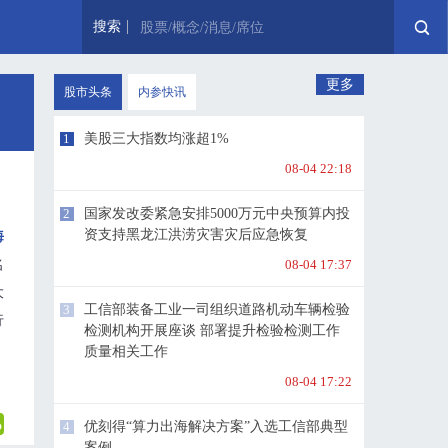
搜索
股票/概念/消息/席位
更多
股市头条
内参快讯
1
美股三大指数均涨超1%
08-04 22:18
2
国家发改委紧急安排5000万元中央预算内投
资支持黑龙江洪涝灾害灾后应急恢复
海
08-04 17:37
名
大
3
工信部装备工业一司组织道路机动车辆检验
行
检测机构开展座谈 部署提升检验检测工作
质量相关工作
08-04 17:22
4
优刻得“算力出海解决方案”入选工信部典型
案例