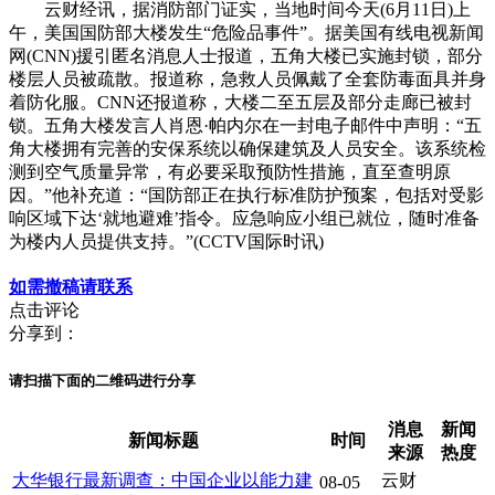
云财经讯，据消防部门证实，当地时间今天(6月11日)上
午，美国国防部大楼发生“危险品事件”。据美国有线电视新闻
网(CNN)援引匿名消息人士报道，五角大楼已实施封锁，部分
楼层人员被疏散。报道称，急救人员佩戴了全套防毒面具并身
着防化服。CNN还报道称，大楼二至五层及部分走廊已被封
锁。五角大楼发言人肖恩·帕内尔在一封电子邮件中声明：“五
角大楼拥有完善的安保系统以确保建筑及人员安全。该系统检
测到空气质量异常，有必要采取预防性措施，直至查明原
因。”他补充道：“国防部正在执行标准防护预案，包括对受影
响区域下达‘就地避难’指令。应急响应小组已就位，随时准备
为楼内人员提供支持。”(CCTV国际时讯)
如需撤稿请联系
点击评论
分享到：
请扫描下面的二维码进行分享
消息
新闻
新闻标题
时间
来源
热度
大华银行最新调查：中国企业以能力建
云财
08-05