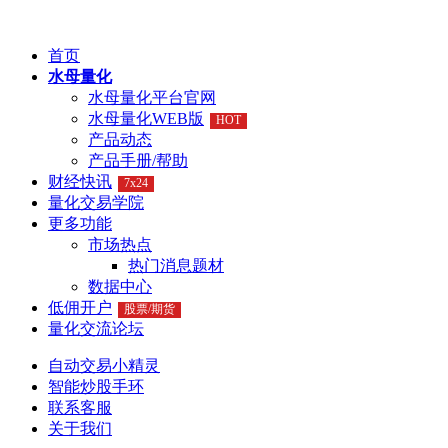
首页
水母量化
水母量化平台官网
水母量化WEB版
HOT
产品动态
产品手册/帮助
财经快讯
7x24
量化交易学院
更多功能
市场热点
热门消息题材
数据中心
低佣开户
股票/期货
量化交流论坛
自动交易小精灵
智能炒股手环
联系客服
关于我们