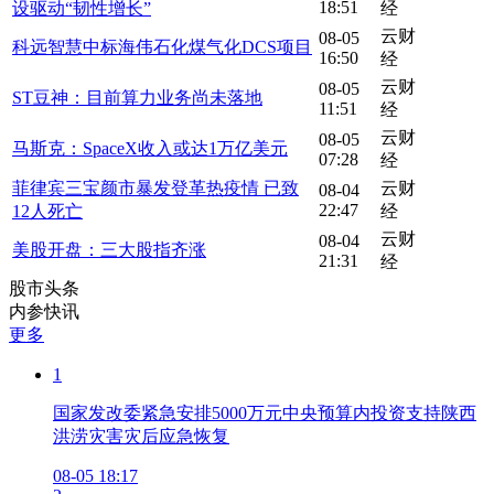
18:51
设驱动“韧性增长”
经
云财
08-05
科远智慧中标海伟石化煤气化DCS项目
16:50
经
云财
08-05
ST豆神：目前算力业务尚未落地
11:51
经
云财
08-05
马斯克：SpaceX收入或达1万亿美元
07:28
经
菲律宾三宝颜市暴发登革热疫情 已致
云财
08-04
22:47
12人死亡
经
云财
08-04
美股开盘：三大股指齐涨
21:31
经
股市头条
内参快讯
更多
1
国家发改委紧急安排5000万元中央预算内投资支持陕西
洪涝灾害灾后应急恢复
08-05 18:17