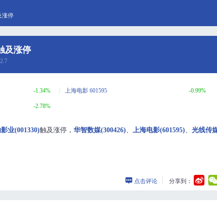
及涨停
触及涨停
2.7
-1.34%
上海电影 601595
-0.99%
-2.78%
影业(001330)
触及涨停，
华智数媒(300426)
、
上海电影(601595)
、
光线传
点击评论
分享到：