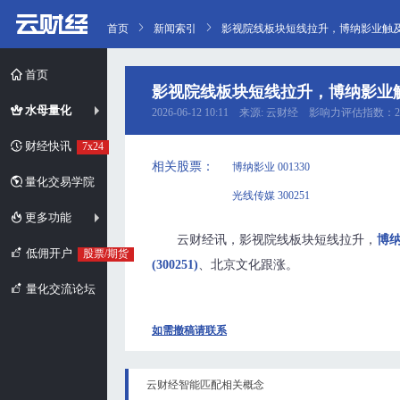
首页
新闻索引
影视院线板块短线拉升，博纳影业触
首页
影视院线板块短线拉升，博纳影业
水母量化
2026-06-12 10:11 来源: 云财经 影响力评估指数：2
财经快讯
7x24
相关股票：
博纳影业 001330
量化交易学院
光线传媒 300251
更多功能
云财经讯，影视院线板块短线拉升，
博纳
低佣开户
股票/期货
(300251)
、北京文化跟涨。
量化交流论坛
如需撤稿请联系
云财经智能匹配相关概念