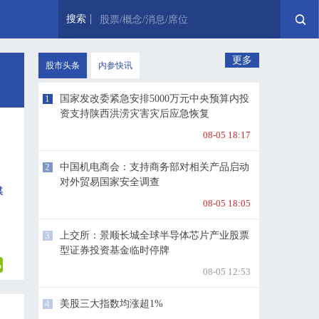
搜索
股票/概念/消息/席位
更多
股市头条
内参快讯
1
国家发改委紧急安排5000万元中央预算内投
资支持陕西洪涝灾害灾后应急恢复
08-05 18:17
2
中国机电商会：支持商务部对相关产品启动
对外贸易国家安全调查
媒
08-05 18:05
3
上交所：景顺长城全球半导体芯片产业股票
型证券投资基金临时停牌
08-05 12:53
4
美股三大指数均涨超1%