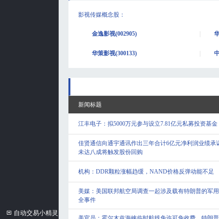
影视传媒概念股
：
金逸影视(002905)
华
华策影视(300133)
中
新闻标题
江丰电子：拟5000万元参与设立7.81亿元私募投资基金
佳贤通信向通宇通讯作出三年合计6亿元净利润业绩承
未达八成将触发股份回购
机构：DDR颗粒涨幅趋缓，NAND价格反弹动能不足
美媒：美国联邦航空局调查一起涉及载有特朗普的军用
全事件
自动交易小精灵
美官员：霍尔木兹海峡临时航线免许可免收费，特朗普