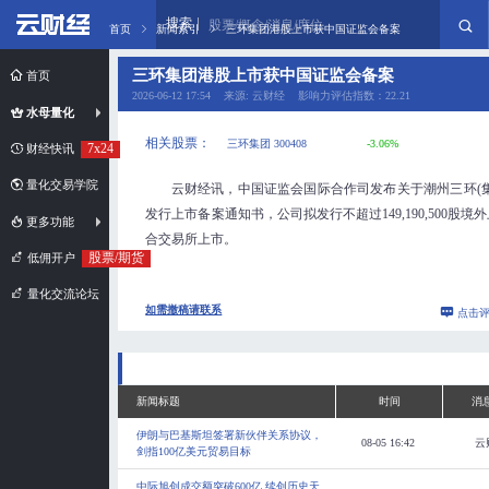
搜索
股票/概念/消息/席位
首页
新闻索引
三环集团港股上市获中国证监会备案
三环集团港股上市获中国证监会备案
首页
2026-06-12 17:54 来源: 云财经 影响力评估指数：22.21
水母量化
相关股票：
三环集团 300408
-3.06%
7x24
财经快讯
量化交易学院
云财经讯，中国证监会国际合作司发布关于潮州三环(
发行上市备案通知书，公司拟发行不超过149,190,500股
更多功能
合交易所上市。
股票/期货
低佣开户
量化交流论坛
如需撤稿请联系
点击
新闻标题
时间
消
伊朗与巴基斯坦签署新伙伴关系协议，
08-05 16:42
云
剑指100亿美元贸易目标
中际旭创成交额突破600亿 续创历史天