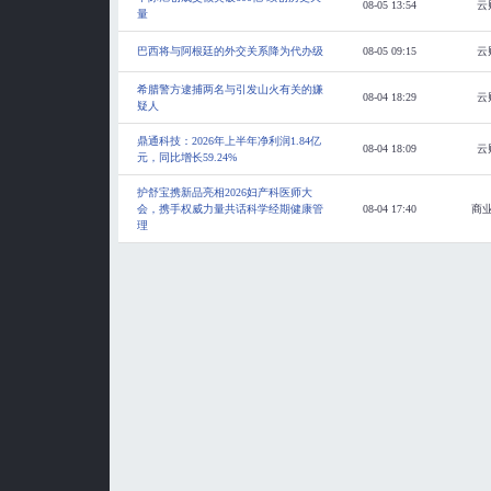
08-05 13:54
云
量
巴西将与阿根廷的外交关系降为代办级
08-05 09:15
云
希腊警方逮捕两名与引发山火有关的嫌
08-04 18:29
云
疑人
鼎通科技：2026年上半年净利润1.84亿
08-04 18:09
云
元，同比增长59.24%
护舒宝携新品亮相2026妇产科医师大
会，携手权威力量共话科学经期健康管
08-04 17:40
商
理