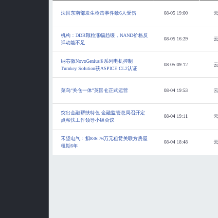
法国东南部发生枪击事件致6人受伤
08-05 19:00
机构：DDR颗粒涨幅趋缓，NAND价格反
08-05 16:29
弹动能不足
纳芯微NovoGenius®系列电机控制
08-05 09:12
Turnkey Solution获ASPICE CL2认证
菜鸟“关仓一体”英国仓正式运营
08-04 19:53
突出金融帮扶特色 金融监管总局召开定
08-04 19:11
点帮扶工作领导小组会议
禾望电气：拟836.76万元租赁关联方房屋
08-04 18:48
租期6年