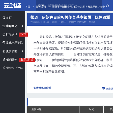
搜索
股票/概念/消息/席位
首页
新闻索引
报道：伊朗称目前相关传言基本都属于媒体猜测
报道：伊朗称目前相关传言基本都属于媒体猜测
首页
2026-06-12 20:48 来源: 云财经 影响力评估指数：19.33
水母量化
7x24
财经快讯
云财经讯，伊朗方面消息：伊美之间潜在共识目前处于
未作出最终决定。伊朗相关主管部门必须就协议文本各项细
量化交易学院
一研判并形成定论。针对部分媒体猜测伊美初步共识签署会
更多功能
外交部发言人作出回应：一、任何协议的官方消息，都将在
股票/期货
低佣开户
间发布。二、伊朗伊斯兰共和国的决策流程十分明确，相关
文本及潜在共识的全部细节。三、共识的签署方式将在后续
量化交流论坛
言基本都属于媒体猜测。
如需撤稿请联系
点击
新闻标题
时间
消