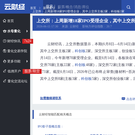
搜索
股票/概念/消息/席位
首页
新闻索引
上交所：上周新增18家IPO受理企业，其中上交所主板2家，科创板2家
上交所：上周新增18家IPO受理企业，其中上交
首页
2026-06-15 17:30 来源: 云财经 影响力评估指数：20.7
水母量化
7x24
财经快讯
云财经讯，上交所数据显示，本期(6月8日—6月14日)新
其中上交所主板2家，
科创板
2家。深交所主板3家，创业板5
量化交易学院
月14日，今年新增70家受理企业。截至6月14日，各板块在
更多功能
交所70家(主板22家，
科创板
48家)，深交所72家(主板19
股票/期货
低佣开户
173家。截至6月14日，2026年已公布终止审查(撤材料+否
其中上交所8家(主板3家，
科创板
5家)，深交所创业板1家，
量化交流论坛
如需撤稿请联系
点击
云财经智能匹配相关概念
IPO影子股概念股
：