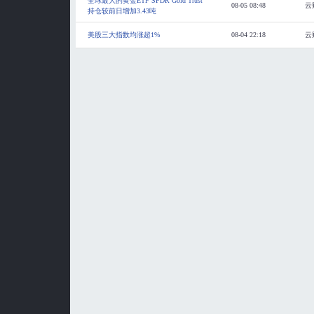
全球最大的黄金ETF SPDR Gold Trust
08-05 08:48
云
持仓较前日增加3.43吨
美股三大指数均涨超1%
08-04 22:18
云