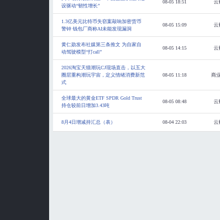
08-05 18:51
云
设驱动“韧性增长”
1.3亿美元比特币失窃案敲响加密货币
08-05 15:09
云
警钟 钱包厂商称AI未能发现漏洞
黄仁勋发布社媒第三条推文 为自家自
08-05 14:15
云
动驾驶模型“打call”
2026淘宝天猫潮玩CJ现场直击，以五大
圈层重构潮玩宇宙，定义情绪消费新范
08-05 11:18
商
式
全球最大的黄金ETF SPDR Gold Trust
08-05 08:48
云
持仓较前日增加3.43吨
8月4日增减持汇总（表）
08-04 22:03
云