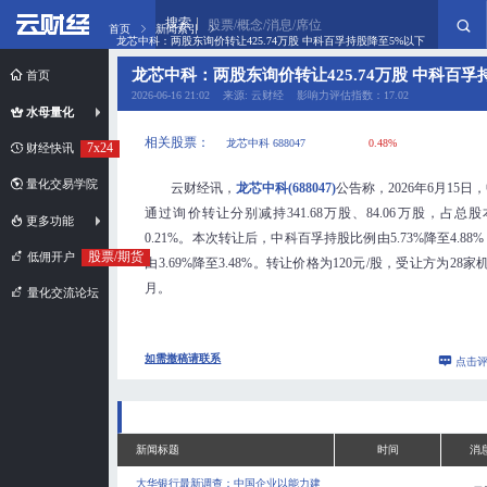
搜索
股票/概念/消息/席位
首页
新闻索引
龙芯中科：两股东询价转让425.74万股 中科百孚持股降至5%以下
龙芯中科：两股东询价转让425.74万股 中科百孚
首页
2026-06-16 21:02 来源: 云财经 影响力评估指数：17.02
水母量化
相关股票：
龙芯中科 688047
0.48%
7x24
财经快讯
量化交易学院
云财经讯，
龙芯中科(688047)
公告称，2026年6月15
通过询价转让分别减持341.68万股、84.06万股，占总股
更多功能
0.21%。本次转让后，中科百孚持股比例由5.73%降至4.8
股票/期货
低佣开户
由3.69%降至3.48%。转让价格为120元/股，受让方为2
月。
量化交流论坛
如需撤稿请联系
点击
新闻标题
时间
消
大华银行最新调查：中国企业以能力建