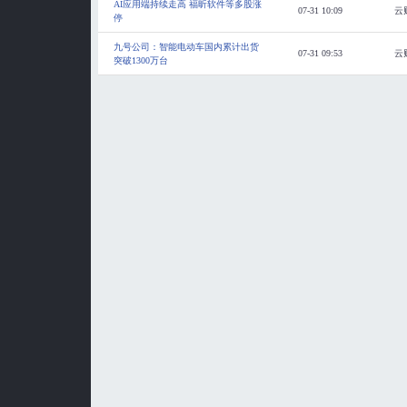
AI应用端持续走高 福昕软件等多股涨
07-31 10:09
云
停
九号公司：智能电动车国内累计出货
07-31 09:53
云
突破1300万台