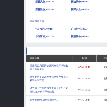
新疆天业(600075)
国统股份(002205)
新赛股份(600540)
国际实业(000159)
新材料概念股
：
*ST泉为(300716)
广信材料(300537)
华信新材(300717)
国恩股份(002768)
新闻标题
时间
消
国家药监局召开加强药物临床试验监
07-31 18:59
云
管片区座谈会
益佰制药：因未遵守药品生产规范拟
07-31 18:09
云
被罚款70万元
动力源：控制权拟变更获上交所合规
07-31 16:12
云
确认 过户仍存不确定性
德明利翻绿 成交额超160亿
07-31 14:47
云