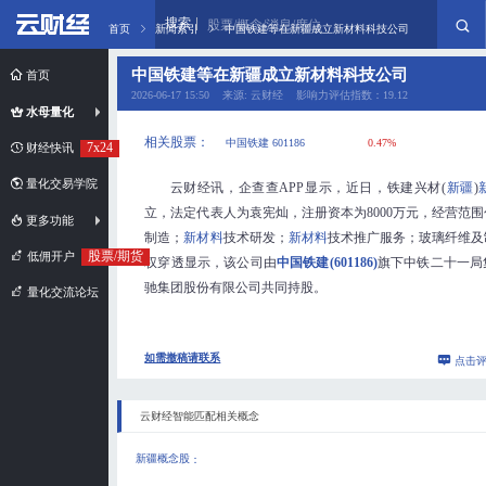
搜索
股票/概念/消息/席位
首页
新闻索引
中国铁建等在新疆成立新材料科技公司
中国铁建等在新疆成立新材料科技公司
首页
2026-06-17 15:50 来源: 云财经 影响力评估指数：19.12
水母量化
相关股票：
中国铁建 601186
0.47%
7x24
财经快讯
量化交易学院
云财经讯，企查查APP显示，近日，铁建兴材(
新疆
)
立，法定代表人为袁宪灿，注册资本为8000万元，经营范
更多功能
制造；
新材料
技术研发；
新材料
技术推广服务；玻璃纤维及
股票/期货
低佣开户
权穿透显示，该公司由
中国铁建(601186)
旗下中铁二十一局
驰集团股份有限公司共同持股。
量化交流论坛
如需撤稿请联系
点击
云财经智能匹配相关概念
新疆概念股
：