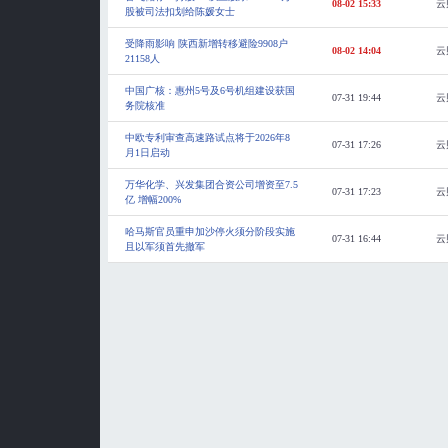
08-02 15:33
云
股被司法扣划给陈媛女士
受降雨影响 陕西新增转移避险9908户
08-02 14:04
云
21158人
中国广核：惠州5号及6号机组建设获国
07-31 19:44
云
务院核准
中欧专利审查高速路试点将于2026年8
07-31 17:26
云
月1日启动
万华化学、兴发集团合资公司增资至7.5
07-31 17:23
云
亿 增幅200%
哈马斯官员重申加沙停火须分阶段实施
07-31 16:44
云
且以军须首先撤军