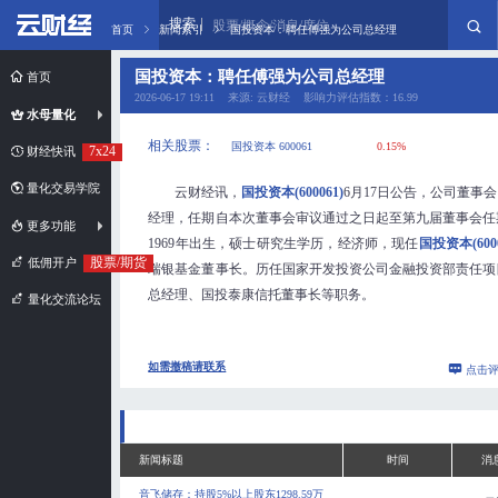
搜索
股票/概念/消息/席位
首页
新闻索引
国投资本：聘任傅强为公司总经理
国投资本：聘任傅强为公司总经理
首页
2026-06-17 19:11 来源: 云财经 影响力评估指数：16.99
水母量化
相关股票：
国投资本 600061
0.15%
7x24
财经快讯
量化交易学院
云财经讯，
国投资本(600061)
6月17日公告，公司董事
经理，任期自本次董事会审议通过之日起至第九届董事会任
更多功能
1969年出生，硕士研究生学历，经济师，现任
国投资本(6000
股票/期货
低佣开户
瑞银基金董事长。历任国家开发投资公司金融投资部责任项
总经理、国投泰康信托董事长等职务。
量化交流论坛
如需撤稿请联系
点击
新闻标题
时间
消
音飞储存：持股5%以上股东1298.59万