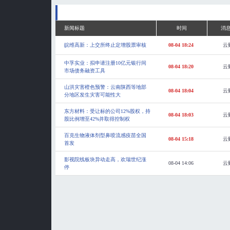
新闻标题
时间
消
皖维高新：上交所终止定增股票审核
08-04 18:24
云
中孚实业：拟申请注册10亿元银行间
08-04 18:20
云
市场债务融资工具
山洪灾害橙色预警：云南陕西等地部
08-04 18:04
云
分地区发生灾害可能性大
东方材料：受让标的公司12%股权，持
08-04 18:03
云
股比例增至42%并取得控制权
百克生物液体剂型鼻喷流感疫苗全国
08-04 15:18
云
首发
影视院线板块异动走高，欢瑞世纪涨
08-04 14:06
云
停