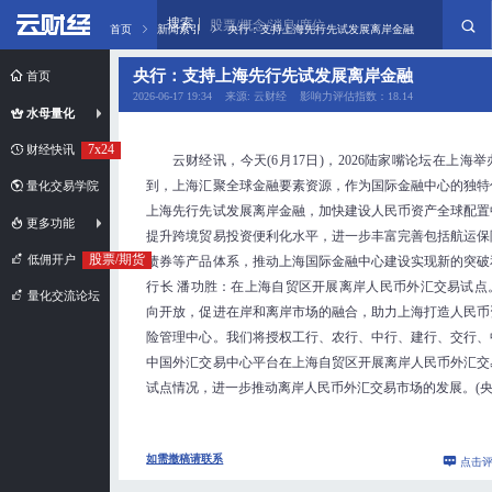
搜索
股票/概念/消息/席位
首页
新闻索引
央行：支持上海先行先试发展离岸金融
央行：支持上海先行先试发展离岸金融
首页
2026-06-17 19:34 来源: 云财经 影响力评估指数：18.14
水母量化
7x24
财经快讯
云财经讯，今天(6月17日)，2026陆家嘴论坛在上海
到，上海汇聚全球金融要素资源，作为国际金融中心的独特
量化交易学院
上海先行先试发展离岸金融，加快建设人民币资产全球配置
更多功能
提升跨境贸易投资便利化水平，进一步丰富完善包括航运保
股票/期货
低佣开户
债券等产品体系，推动上海国际金融中心建设实现新的突破
行长 潘功胜：在上海自贸区开展离岸人民币外汇交易试点
量化交流论坛
向开放，促进在岸和离岸市场的融合，助力上海打造人民币
险管理中心。我们将授权工行、农行、中行、建行、交行、
中国外汇交易中心平台在上海自贸区开展离岸人民币外汇交
试点情况，进一步推动离岸人民币外汇交易市场的发展。(央
如需撤稿请联系
点击