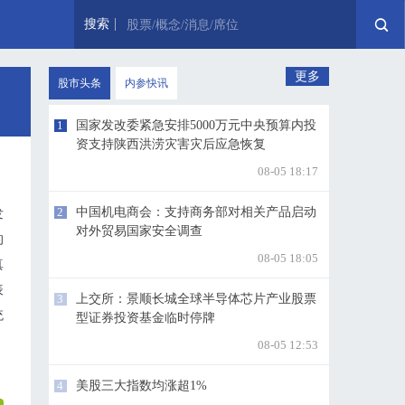
搜索
股票/概念/消息/席位
更多
股市头条
内参快讯
1
国家发改委紧急安排5000万元中央预算内投
资支持陕西洪涝灾害灾后应急恢复
08-05 18:17
2
中国机电商会：支持商务部对相关产品启动
发
对外贸易国家安全调查
的
08-05 18:05
真
表
3
上交所：景顺长城全球半导体芯片产业股票
统
型证券投资基金临时停牌
08-05 12:53
4
美股三大指数均涨超1%