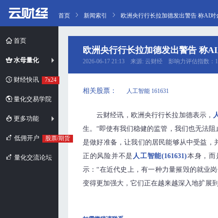
首页
新闻索引
欧洲央行行长拉加德发出警告 称AI
首页
欧洲央行行长拉加德发出警告 称A
水母量化
2026-06-17 21:13 来源: 云财经 影响力评估指数：1
财经快讯
7x24
相关股票：
人工智能 161631
量化交易学院
云财经讯，欧洲央行行长拉加德表示，
人
更多功能
生。“即使有我们稳健的监管，我们也无法阻
低佣开户
股票/期货
是做好准备，让我们的居民能够从中受益，
正的风险并不是
人工智能(161631)
本身，而
量化交流论坛
示：“在近代史上，有一种力量摧毁的就业岗
变得更加强大，它们正在越来越深入地扩展到