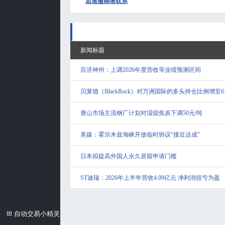
如需撤稿请联系
新闻标题
百济神州：上调2026年度营收等业绩预测区间
贝莱德（BlackRock）对万洲国际的多头持仓比例增至6.
唐山市场主流钢厂计划对湿熄焦炭下调50元/吨
美媒：霍尔木兹海峡开放临时协议“接近达成”
日本拟提高外国人永久居留申请门槛
ST迪瑞：2026年上半年营收4.09亿元 净利润扭亏为盈
自动交易小精灵