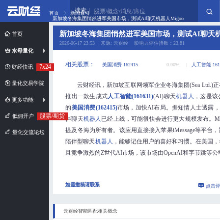
搜索
股票/概念/消息/席位
首页
新闻索引
新加坡冬海集团悄然进军美国市场，测试AI聊天机器人Migoo
新加坡冬海集团悄然进军美国市场，测试AI聊天机器
首页
2026-06-17 23:53 来源: 云财经 影响力评估指数：23.81
水母量化
相关股票：
美国消费 162415
0.00%
人工智能 161
7x24
财经快讯
量化交易学院
云财经讯，新加坡互联网领军企业冬海集团(Sea Ltd.
推出一款生成式
人工智能(161631)
(AI)聊天
机器人
，这是该
更多功能
的
美国消费(162415)
市场，加快AI布局。据知情人士透露，这
股票/期货
低佣开户
伴聊天
机器人
已经上线，可能很快会进行更大规模发布。Mi
提及冬海为所有者。该应用直接接入苹果iMessage等平台
量化交流论坛
陪伴型聊天
机器人
，能够记住用户的喜好和习惯。在美国，
且竞争激烈的Z世代AI市场，该市场由OpenAI和字节跳等
如需撤稿请联系
点击
云财经智能匹配相关概念