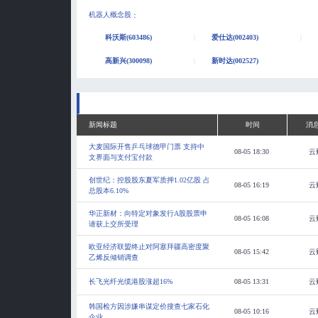
机器人概念股
：
科沃斯(603486)
爱仕达(002403)
高新兴(300098)
新时达(002527)
新闻标题
时间
消
大麦国际开售乒乓球德甲门票 支持中
08-05 18:30
云
文界面与支付宝付款
创世纪：控股股东夏军质押1.02亿股 占
08-05 16:19
云
总股本6.10%
华正新材：向特定对象发行A股股票申
08-05 16:08
云
请获上交所受理
欧亚经济联盟终止对阿塞拜疆高密度聚
08-05 15:42
云
乙烯反倾销调查
长飞光纤光缆港股涨超16%
08-05 13:31
云
韩国检方因涉嫌串谋定价搜查七家石化
08-05 10:16
云
企业