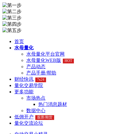
首页
水母量化
水母量化平台官网
水母量化WEB版
HOT
产品动态
产品手册/帮助
财经快讯
7x24
量化交易学院
更多功能
市场热点
热门消息题材
数据中心
低佣开户
股票/期货
量化交流论坛