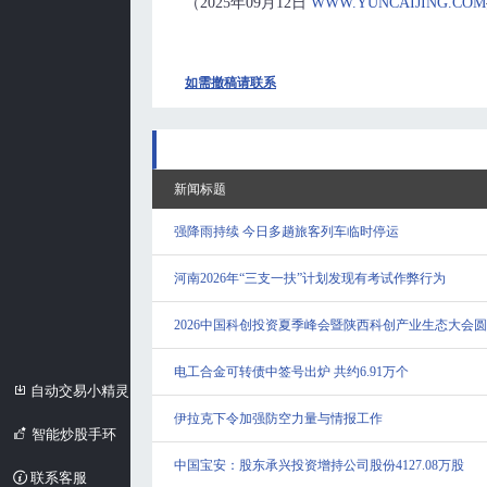
（2025年09月12日
WWW.YUNCAIJING.COM
如需撤稿请联系
新闻标题
强降雨持续 今日多趟旅客列车临时停运
河南2026年“三支一扶”计划发现有考试作弊行为
2026中国科创投资夏季峰会暨陕西科创产业生态大会
电工合金可转债中签号出炉 共约6.91万个
自动交易小精灵
伊拉克下令加强防空力量与情报工作
智能炒股手环
中国宝安：股东承兴投资增持公司股份4127.08万股
联系客服