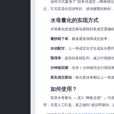
这种方式避免了“挂单没成交→网格错
点，它尤其适合流动性好、波动频繁的标的，
水母量化的实现方式
水母量化把成交驱动逻辑封装成无需编
毫秒级下单
：极速通道保障成交效率；
自动配对
：上一单成交后才生成反向委
预埋单
：提前挂靠前队列，减少行情跳
分钟级回测
：支持 1 分钟级历史行情
真实成交驱动
：每次新挂单都以上一笔
如何使用？
登录水母量化 → 进入“网格交易” → 
管，无需人工盯盘，真正做到“成交即驱动，