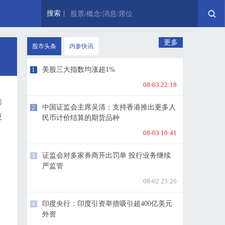
搜索
股票/概念/消息/席位
更多
股市头条
内参快讯
1
美股三大指数均涨超1%
08-03 22:18
影
2
中国证监会主席吴清：支持香港推出更多人
更
民币计价结算的期货品种
08-03 10:41
3
证监会对多家券商开出罚单 投行业务继续
严监管
08-02 23:26
4
印度央行：印度引资举措吸引超400亿美元
外资