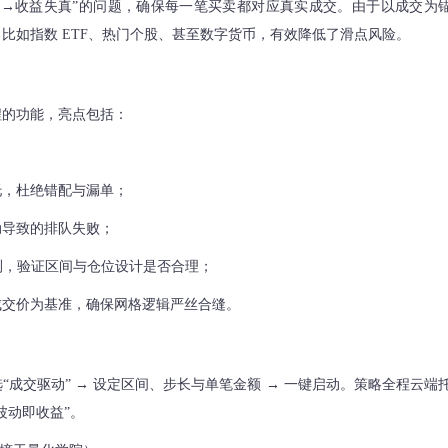
位→收益失真”的问题，确保每一笔买卖都对应真实成交。由于以成交为
比如指数 ETF、热门个股、甚至数字货币，有效降低了滑点风险。
程的功能，亮点包括：
托，杜绝错配与漏单；
动导致的排队失败；
回测，验证区间与仓位设计是否合理；
成交价为基准，确保网格逻辑严丝合缝。
勾选“成交驱动” → 设定区间、步长与单笔金额 → 一键启动。策略全程云端
波动即收益”。