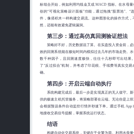
标组合开始，例如利用均线金叉或 MACD 指标。在水母
创的“可视化策略设计面板”功能，通过拖拽“股票池”、“选
件，像搭积木一样构建交易流。这种图形化的操作方式，
然，还能有效避免逻辑漏洞。
第三步：通过高仿真回测验证想法
策略好不好，历史数据说了算。在实盘投入资金前，必
效的回测系统能在极短时间内模拟过去几年的市场走势。水
数千种因子，且回测速度极快，往往十几秒即可出结果
了“反过拟合”机制，并考虑了印花税、手续费等真实交易
确。
第四步：开启云端自动执行
系统构建完成后，最后一步是实现真正的无人值守。新
供的极速主机托管服务，将策略部署在云端。无论你是上班
会根据预设条件自动监控行情并秒速下单。通过手机 App
地接收交易信号提醒，掌握系统运行状态。
结语
构建自动化交易系统，关键在于化繁为简。利用水母量