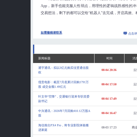
App，新手也能克服人性弱点，用理性的逻辑战胜感性的
交易想法，剩下的都可以交给“机器人”去完成，开启高效、
如需撤稿请联系
点击
新闻标题
时间
消
通宇通讯：拟以3亿元购买佳贤通信股
08-04 20:36
云
权
儒意电影：截至7月底累计回购1791万
08-04 17:50
云
股 成交金额1.49亿元
叶文华“空降”，交通银行迎来专职党委
08-04 17:49
云
副书记
中兴通讯：2026年7月回购410.12万股A
08-04 16:47
云
股
海信推出PX4 Pro，将专业影院体验搬
08-03 17:23
商
进家庭