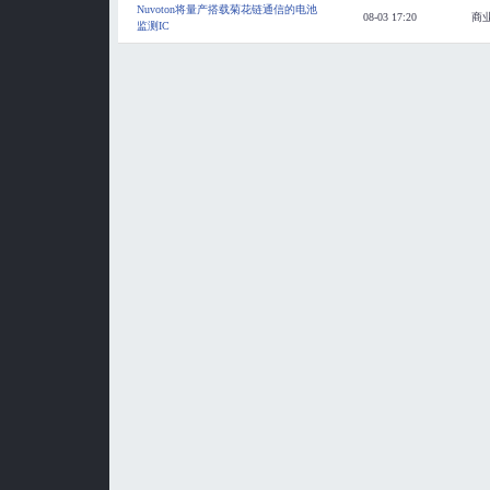
Nuvoton将量产搭载菊花链通信的电池
08-03 17:20
商
监测IC