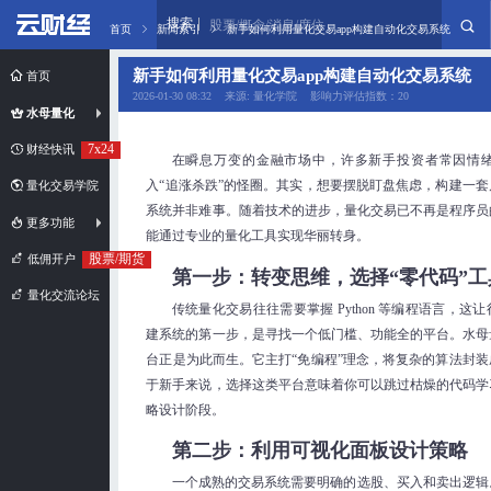
搜索
股票/概念/消息/席位
首页
新闻索引
新手如何利用量化交易app构建自动化交易系统
新手如何利用量化交易app构建自动化交易系统
首页
2026-01-30 08:32 来源: 量化学院 影响力评估指数：20
水母量化
7x24
财经快讯
在瞬息万变的金融市场中，许多新手投资者常因情
入“追涨杀跌”的怪圈。其实，想要摆脱盯盘焦虑，构建一
量化交易学院
系统并非难事。随着技术的进步，量化交易已不再是程序员
更多功能
能通过专业的量化工具实现华丽转身。
股票/期货
低佣开户
第一步：转变思维，选择“零代码”工
量化交流论坛
传统量化交易往往需要掌握 Python 等编程语言，这
建系统的第一步，是寻找一个低门槛、功能全的平台。水母
台正是为此而生。它主打“免编程”理念，将复杂的算法封
于新手来说，选择这类平台意味着你可以跳过枯燥的代码学
略设计阶段。
第二步：利用可视化面板设计策略
一个成熟的交易系统需要明确的选股、买入和卖出逻辑