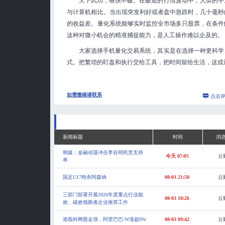
天下武功，唯快不破。在极短的行情波动中，人类的手
与计算机相比。当出现突发利好或者盘中急跌时，几十毫秒
的收益差。量化系统能够实时监控全市场多只股票，在条件
这种对微小机会的精准捕捉能力，是人工操作难以企及的。
大家选择手机量化交易系统，其实是在选择一种更科学
式。把繁琐的盯盘和执行交给工具，把时间留给生活，这或
如需撤稿请联系
点击
新闻标题
时间
消
韩媒：金融动荡冲击李在明民意支持
今天 07:05
云
率
国足U17绝杀阿森纳
08-03 21:50
云
三部门部署开展2026年度重点行业能
08-03 18:26
云
效、碳效领跑者企业推荐工作
港股科网股走强，阿里巴巴-W涨超6%
08-03 09:42
云