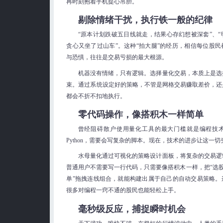
再时刻抱着手机提心吊胆。
剔除情绪干扰，执行铁一般的纪律
“原本计划跌破五日线就走，结果心存幻想被深套”、
贪心又坐了过山车”。这种“拍大腿”的经历，相信每位股
与恐惧，往往是交易亏损的最大根源。
机器没有情绪，只有逻辑。选择量化交易，本质上是选
束。通过系统设定好的策略，不管是网格交易赚取差价，还
都会不折不扣地执行。
零代码操作，像搭积木一样简单
曾经阻碍散户使用量化工具的最大门槛就是编程技
Python，需要会写复杂的脚本。现在，技术的进步让这一
水母量化通过可视化的策略设计面板，将复杂的交易逻
普通用户不需要写一行代码，只需要像搭积木一样，把“选股器
单”拖拽连线组合，就能构建出属于自己的自动交易策略。
很多对编程一窍不通的股民也能轻松上手。
毫秒级反应，捕捉瞬时机会