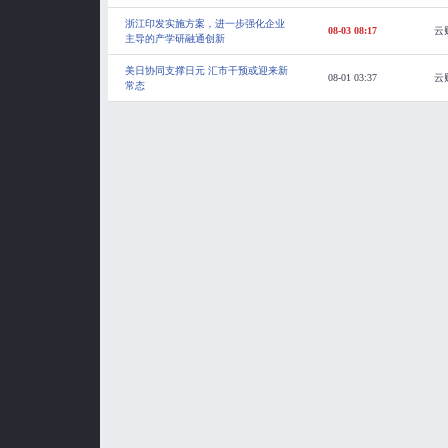
浙江印发实施方案，进一步强化企业
08-03 08:17
云
主导的产学研融通创新
美日协同支撑日元 汇市干预或迎来新
08-01 03:37
云
常态