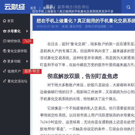
搜索
股票/概念/消息/席位
首页
新闻索引
想在手机上做量化？真正能用的手机量化交易系统其实并不多
想在手机上做量化？真正能用的手机量化交易系
首页
2026-02-27 08:36 来源: 量化学院 影响力评估指数：20
水母量化
7x24
财经快讯
在过去，提到“量化交易”，很多散户的第一反应通常
是机构大户的专属工具。但这两年风向变了，越来越多的普
量化交易学院
尝试量化交易系统。这种转变并非偶然，而是因为大家逐渐
更多功能
盯盘和手动下单，在如今瞬息万变的股市中显得越来越力不
股票/期货
低佣开户
彻底解放双眼，告别盯盘焦虑
量化交流论坛
对于绝大多数散户来说，炒股只是副业，大家都有本职
边偷偷瞄行情的日子，既影响工作效率，又容易因为分心而
手机量化交易系统的出现，恰恰解决了这个痛点。
它就像是一个不知疲倦的私人交易员。你只需要提前设
事情就交给系统。以目前市面上用户活跃度较高的水母量化
7x24小时监控。这意味着，无论你是在通勤路上还是在处
默地帮你“看盘”。一旦触及你设定的条件，它就会自动执