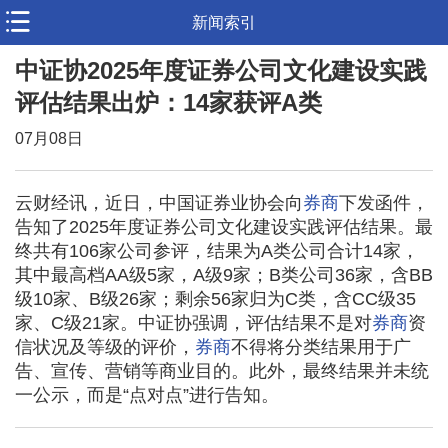
新闻索引
中证协2025年度证券公司文化建设实践
评估结果出炉：14家获评A类
07月08日
云财经讯，近日，中国证券业协会向
券商
下发函件，
告知了2025年度证券公司文化建设实践评估结果。最
终共有106家公司参评，结果为A类公司合计14家，
其中最高档AA级5家，A级9家；B类公司36家，含BB
级10家、B级26家；剩余56家归为C类，含CC级35
家、C级21家。中证协强调，评估结果不是对
券商
资
信状况及等级的评价，
券商
不得将分类结果用于广
告、宣传、营销等商业目的。此外，最终结果并未统
一公示，而是“点对点”进行告知。