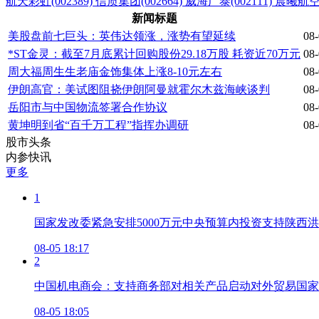
航天彩虹(002389)
信质集团(002664)
威海广泰(002111)
晨曦航空(
新闻标题
美股盘前七巨头：英伟达领涨，涨势有望延续
08-
*ST金灵：截至7月底累计回购股份29.18万股 耗资近70万元
08-
周大福周生生老庙金饰集体上涨8-10元左右
08-
伊朗高官：美试图阻挠伊朗阿曼就霍尔木兹海峡谈判
08-
岳阳市与中国物流签署合作协议
08-
黄坤明到省“百千万工程”指挥办调研
08-
股市头条
内参快讯
更多
1
国家发改委紧急安排5000万元中央预算内投资支持陕西
08-05 18:17
2
中国机电商会：支持商务部对相关产品启动对外贸易国家
08-05 18:05