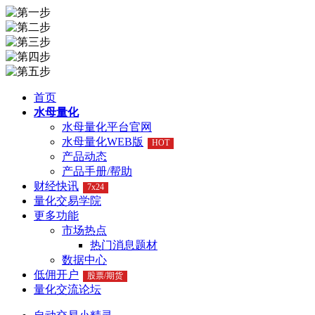
首页
水母量化
水母量化平台官网
水母量化WEB版
HOT
产品动态
产品手册/帮助
财经快讯
7x24
量化交易学院
更多功能
市场热点
热门消息题材
数据中心
低佣开户
股票/期货
量化交流论坛