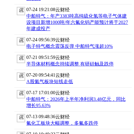
07-24 19:21:08
云财经
讯
中船特气：年产3383吨高纯硫化氢等电子气体建
设项目新增1000吨/年六氟化钨产能预计将于2027
年建成投产
07-24 09:56:39
云财经
讯
电子特气概念震荡反弹 中船特气涨超10%
07-21 09:51:59
云财经
讯
半导体材料概念持续调整 有研硅触及跌停
07-20 09:54:41
云财经
讯
A股氦气板块短线走低
07-17 17:01:00
云财经
讯
中船特气：2026年上半年净利润3.48亿元，同比
增长95.63%
07-13 09:48:36
云财经
讯
氟化工板块大幅调整，多氟多跌停