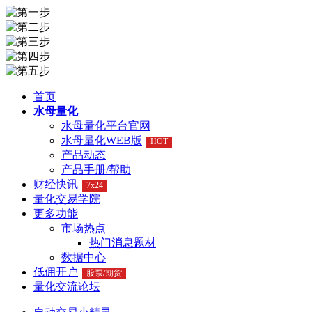
首页
水母量化
水母量化平台官网
水母量化WEB版
HOT
产品动态
产品手册/帮助
财经快讯
7x24
量化交易学院
更多功能
市场热点
热门消息题材
数据中心
低佣开户
股票/期货
量化交流论坛