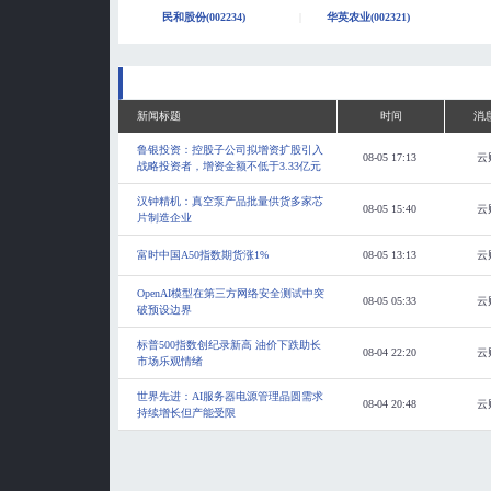
民和股份(002234)
华英农业(002321)
新闻标题
时间
消
鲁银投资：控股子公司拟增资扩股引入
08-05 17:13
云
战略投资者，增资金额不低于3.33亿元
汉钟精机：真空泵产品批量供货多家芯
08-05 15:40
云
片制造企业
富时中国A50指数期货涨1%
08-05 13:13
云
OpenAI模型在第三方网络安全测试中突
08-05 05:33
云
破预设边界
标普500指数创纪录新高 油价下跌助长
08-04 22:20
云
市场乐观情绪
世界先进：AI服务器电源管理晶圆需求
08-04 20:48
云
持续增长但产能受限