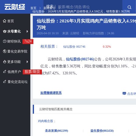
搜索
股票/概念/消息/席位
首页
新闻索引
仙坛股份：2026年3月实现鸡肉产品销售收入4.59亿元，销售数量5.36万吨
仙坛股份：2026年3月实现鸡肉产品销售收入4.59
首页
万吨
水母量化
2026-04-10 16:10 来源: 云财经 影响力评估指数：24.86
7x24
财经快讯
相关股票：
仙坛股份 002746
0.32%
量化交易学院
云财经讯，
仙坛股份(002746)
公告，公司2026年3月实
更多功能
亿元，销售数量5.36万吨，同比变动幅度分别为1.16%、-2
股票/期货
低佣开户
别为87.42%、120.91%。
量化交流论坛
如需撤稿请联系
点击
云财经智能匹配相关概念
鸡肉概念股
：
圣农发展(002299)
益生股份(002458)